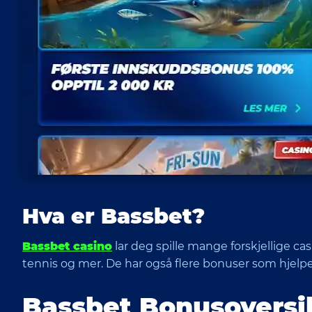
Hva er Bassbet?
Bassbet casino
lar deg spille mange forskjellige cas
tennis og mer. De har også flere bonuser som hjelper
Bassbet Bonusoversi