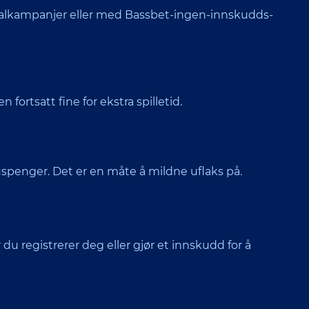
pesialkampanjer eller med Bassbet-ingen-innskudds-
ortsatt fine for ekstra spilletid.
uspenger. Det er en måte å mildne uflaks på.
u registrerer deg eller gjør et innskudd for å