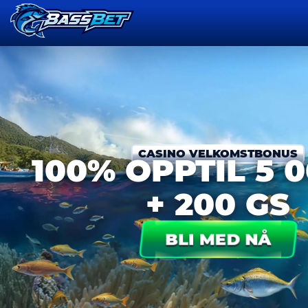
CASINO VELKOMSTBONUS
100% OPPTIL 5 
+ 200 GS
BLI MED NÅ