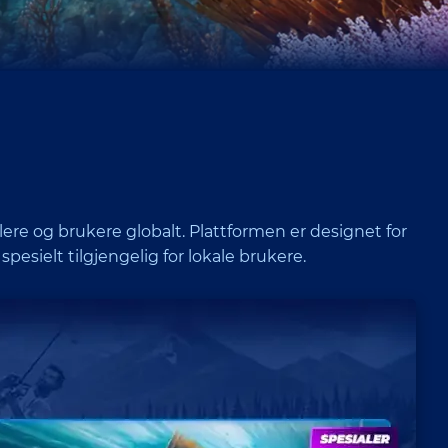
re og brukere globalt. Plattformen er designet for
spesielt tilgjengelig for lokale brukere.