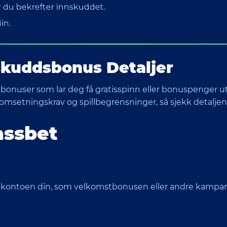
r du bekrefter innskuddet.
in.
skuddsbonus Detaljer
onuser som lar deg få gratisspinn eller bonuspenger ut
etningskrav og spillbegrensninger, så sjekk detaljene f
assbet
på kontoen din, som velkomstbonusen eller andre kampan