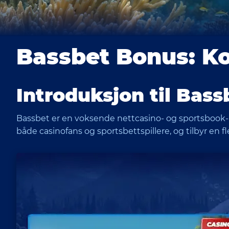
Bassbet Bonus: K
Introduksjon til Bass
Bassbet er en voksende nettcasino- og sportsbook-p
både casinofans og sportsbettspillere, og tilbyr en fl