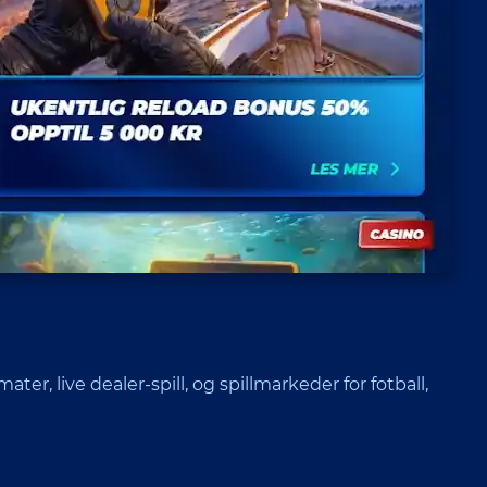
er, live dealer-spill, og spillmarkeder for fotball,